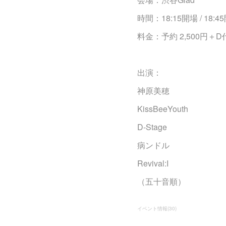
時間：18:15開場 / 18:4
料金：予約 2,500円＋D
出演：
神原美穂
KissBeeYouth
D-Stage
病ンドル
Revival:I
（五十音順）
イベント情報
(
30
)