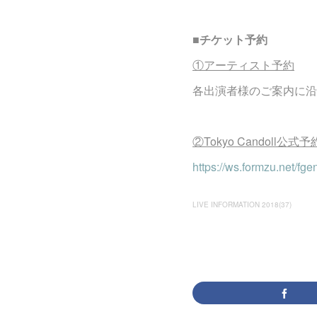
■チケット予約
①アーティスト予約
各出演者様のご案内に沿
②Tokyo Candoll公
https://ws.formzu.net/fg
LIVE INFORMATION 2018
(
37
)